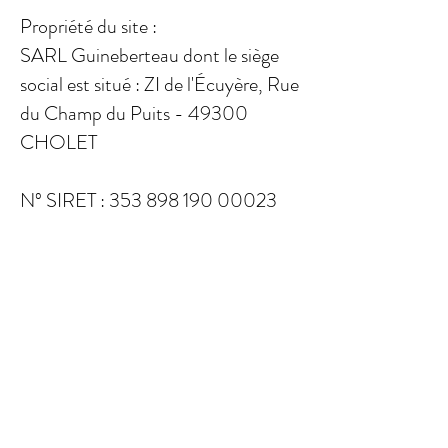
Propriété du site :
SARL Guineberteau dont le siège
social est situé : ZI de l'Écuyère, Rue
du Champ du Puits - 49300
CHOLET
Nº SIRET :
353 898 190 00023
CODE NAF : 518M
Responsable de publication :
M ROCHER Gaël
© 2016 Copyright SARL Guineberteau - Négoce
d'outillage, de matériel TP, bâtiment et d'ensemble
modulaire